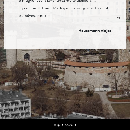
a magyar szent koronához méltó alakban, […]
egyszersmind hirdetője legyen a magyar kultúrának
és művészetnek.
Hauszmann Alajos
Impresszum