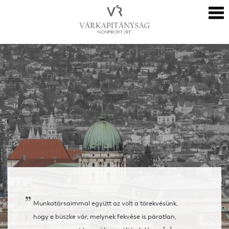
Munkatársaimmal együtt az volt a törekvésünk,
hogy e büszke vár, melynek fekvése is páratlan,