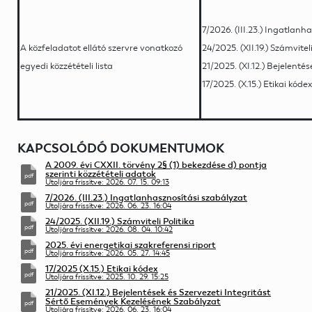
7/2026. (III.23.) Ingatlanh
A közfeladatot ellátó szervre vonatkozó
24/2025. (XII.19.) Számviteli
egyedi közzétételi lista
21/2025. (XI.12.) Bejelent
17/2025. (X.15.) Etikai kódex
KAPCSOLÓDÓ DOKUMENTUMOK
A 2009. évi CXXII. törvény 2§ (1) bekezdése d) pontja
szerinti közzétételi adatok
Utoljára frissítve: 2026. 07. 15. 09:13
7/2026. (III.23.) Ingatlanhasznosítási szabályzat
Utoljára frissítve: 2026. 06. 23. 16:04
24/2025. (XII.19.) Számviteli Politika
Utoljára frissítve: 2026. 08. 04. 10:42
2025. évi energetikai szakreferensi riport
Utoljára frissítve: 2026. 05. 27. 14:45
17/2025 (X.15.) Etikai kódex
Utoljára frissítve: 2025. 10. 29. 15:25
21/2025. (XI.12.) Bejelentések és Szervezeti Integritást
Sértő Események Kezelésének Szabályzat
Utoljára frissítve: 2026. 06. 23. 16:04