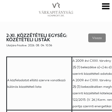
2-XI. KÖZZÉTÉTELI EGYSÉG:
Vissza
KÖZÉTÉTELI LISTÁK
Utoljára frissítve: 2026. 08. 04. 10:36
A 2009. évi CXXII. törvén
2§ (1) bekezdése a)-c) és d
szerinti közzétételi adato
A közfeladatot ellátó szervre vonatkozó
A 2009. évi CXXII. törvén
különös közzétételi lista
2§ (3) bekezdésében meghat
szerinti közzétételi kötel
122/2015. (V. 26.) Korm. r
pontja szerinti energetika