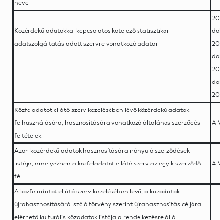
neve
20
Közérdekű adatokkal kapcsolatos kötelező statisztikai
do
adatszolgáltatás adott szervre vonatkozó adatai
20
do
20
do
20
Közfeladatot ellátó szerv kezelésében lévő közérdekű adatok
felhasználására, hasznosítására vonatkozó általános szerződési
A 
feltételek
Azon közérdekű adatok hasznosítására irányuló szerződések
listája, amelyekben a közfeladatot ellátó szerv az egyik szerződő
A 
fél
A közfeladatot ellátó szerv kezelésében levő, a közadatok
újrahasznosításáról szóló törvény szerint újrahasznosítás céljára
elérhető kulturális közadatok listája a rendelkezésre álló