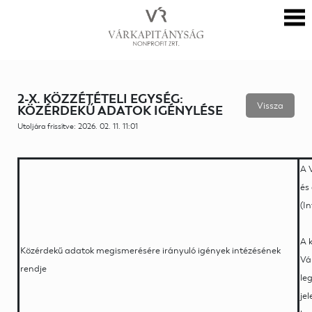
2-X. KÖZZÉTÉTELI EGYSÉG:
Vissza
KÖZÉRDEKŰ ADATOK IGÉNYLÉSE
Utoljára frissítve: 2026. 02. 11. 11:01
A 
és
(I
A 
Közérdekű adatok megismerésére irányuló igények intézésének
Vá
rendje
le
je