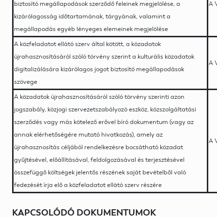
biztosító megállapodások szerződő feleinek megjelölése, a
A 
kizárólagosság időtartamának, tárgyának, valamint a
megállapodás egyéb lényeges elemeinek megjelölése
A közfeladatot ellátó szerv által kötött, a közadatok
újrahasznosításáról szóló törvény szerint a kulturális közadatok
A 
digitalizálására kizárólagos jogot biztosító megállapodások
szövege
A közadatok újrahasznosításáról szóló törvény szerinti azon
jogszabály, közjogi szervezetszabályozó eszköz, közszolgáltatási
szerződés vagy más kötelező erővel bíró dokumentum (vagy az
annak elérhetőségére mutató hivatkozás), amely az
A 
újrahasznosítás céljából rendelkezésre bocsátható közadat
gyűjtésével, előállításával, feldolgozásával és terjesztésével
összefüggő költségek jelentős részének saját bevételből való
fedezését írja elő a közfeladatot ellátó szerv részére
KAPCSOLÓDÓ DOKUMENTUMOK