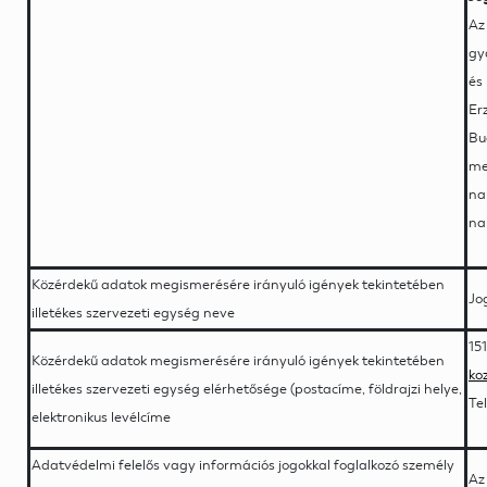
Az
gy
és
Er
Bud
me
na
na
Közérdekű adatok megismerésére irányuló igények tekintetében
Jo
illetékes szervezeti egység neve
15
Közérdekű adatok megismerésére irányuló igények tekintetében
ko
illetékes szervezeti egység elérhetősége (postacíme, földrajzi helye,
Te
elektronikus levélcíme
Adatvédelmi felelős vagy információs jogokkal foglalkozó személy
Az