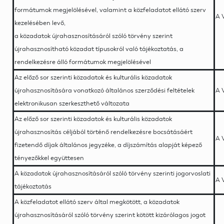
formátumok megjelölésével, valamint a közfeladatot ellátó szerv
A 
kezelésében levő,
a közadatok újrahasznosításáról szóló törvény szerint
újrahasznosítható közadat típusokról való tájékoztatás, a
rendelkezésre álló formátumok megjelölésével
Az előző sor szerinti közadatok és kulturális közadatok
újrahasznosítására vonatkozó általános szerződési feltételek
A 
elektronikusan szerkeszthető változata
Az előző sor szerinti közadatok és kulturális közadatok
újrahasznosítás céljából történő rendelkezésre bocsátásáért
A 
fizetendő díjak általános jegyzéke, a díjszámítás alapját képező
tényezőkkel együttesen
A közadatok újrahasznosításáról szóló törvény szerinti jogorvoslati
A 
tájékoztatás
A közfeladatot ellátó szerv által megkötött, a közadatok
újrahasznosításáról szóló törvény szerint kötött kizárólagos jogot